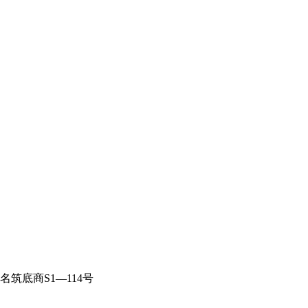
筑底商S1—114号