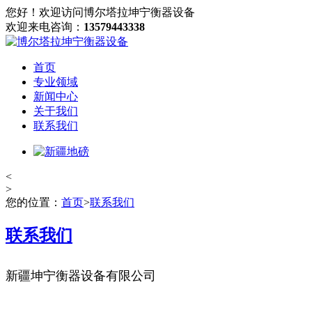
您好！欢迎访问博尔塔拉坤宁衡器设备
欢迎来电咨询：
13579443338
首页
专业领域
新闻中心
关于我们
联系我们
<
>
您的位置：
首页
>
联系我们
联系我们
新疆坤宁衡器设备有限公司