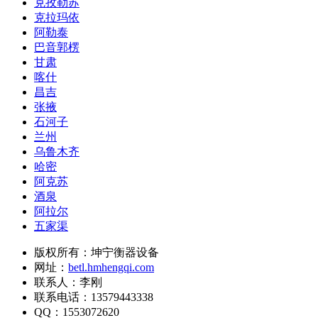
克孜勒苏
克拉玛依
阿勒泰
巴音郭楞
甘肃
喀什
昌吉
张掖
石河子
兰州
乌鲁木齐
哈密
阿克苏
酒泉
阿拉尔
五家渠
版权所有：坤宁衡器设备
网址：
betl.hmhengqi.com
联系人：李刚
联系电话：13579443338
QQ：1553072620