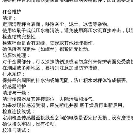
地磅的秤台和传感器是保证准确称重的关键部件，因此需要定
秤台维护
清洁：
定期清理秤台表面，移除灰尘、泥土、冰雪等杂物。
使用软刷子或低压水枪清洗，避免使用高压水流直接冲击，以
检查结构完整性：
检查秤台是否有裂缝、变形或其他物理损伤。
确保所有固定件（如螺丝）都紧固无松动。
防腐蚀处理：
对于金属部分，可以涂抹防锈漆或者防腐剂来保护表面免受腐
在潮湿或多雨地区，要特别注意加强防护措施。
排水系统：
保持秤台周围的排水沟畅通无阻，防止积水对秤体造成损害。
传感器维护
清洁与干燥：
清理传感器及其连接部位，去除污垢和湿气。
如果发现传感器受潮，应先断电并彻 底干燥后再重新启用。
检查连接线缆：
定期检查传感器至接线盒之间的电缆是否完好无损，没有磨损
确认接头牢固，没有松动。
校准与测试：