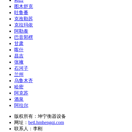
和田
图木舒克
吐鲁番
克孜勒苏
克拉玛依
阿勒泰
巴音郭楞
甘肃
喀什
昌吉
张掖
石河子
兰州
乌鲁木齐
哈密
阿克苏
酒泉
阿拉尔
版权所有：坤宁衡器设备
网址：
betl.hmhengqi.com
联系人：李刚