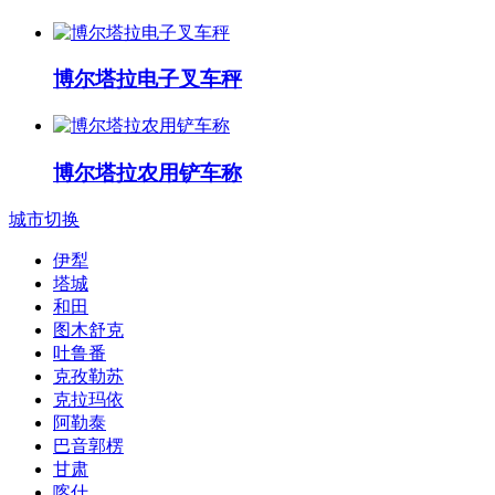
博尔塔拉电子叉车秤
博尔塔拉农用铲车称
城市切换
伊犁
塔城
和田
图木舒克
吐鲁番
克孜勒苏
克拉玛依
阿勒泰
巴音郭楞
甘肃
喀什