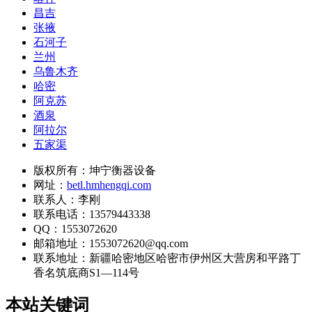
昌吉
张掖
石河子
兰州
乌鲁木齐
哈密
阿克苏
酒泉
阿拉尔
五家渠
版权所有：坤宁衡器设备
网址：
betl.hmhengqi.com
联系人：李刚
联系电话：13579443338
QQ：1553072620
邮箱地址：1553072620@qq.com
联系地址：
新疆哈密地区哈密市伊州区大营房和平路丁
香名筑底商S1—114号
本站关键词