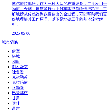
博尔塔拉地磅，作为一种大型的称重设备，广泛应用于
物流、仓储、建筑等行业中对车辆或货物进行称重。了
解地磅从传感器到数据输出的全过程，可以帮助我们更
好地理解其工作原理。以下是地磅工作的基本流程解
析：
2025-05-06
城市切换
伊犁
塔城
和田
图木舒克
吐鲁番
克孜勒苏
克拉玛依
阿勒泰
巴音郭楞
甘肃
喀什
昌吉