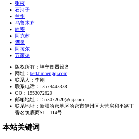
张掖
石河子
兰州
乌鲁木齐
哈密
阿克苏
酒泉
阿拉尔
五家渠
版权所有：坤宁衡器设备
网址：
betl.hmhengqi.com
联系人：李刚
联系电话：13579443338
QQ：1553072620
邮箱地址：1553072620@qq.com
联系地址：
新疆哈密地区哈密市伊州区大营房和平路丁
香名筑底商S1—114号
本站关键词