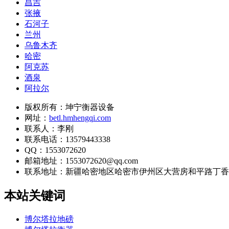
昌吉
张掖
石河子
兰州
乌鲁木齐
哈密
阿克苏
酒泉
阿拉尔
版权所有：坤宁衡器设备
网址：
betl.hmhengqi.com
联系人：李刚
联系电话：13579443338
QQ：1553072620
邮箱地址：1553072620@qq.com
联系地址：
新疆哈密地区哈密市伊州区大营房和平路丁香名
本站关键词
博尔塔拉地磅