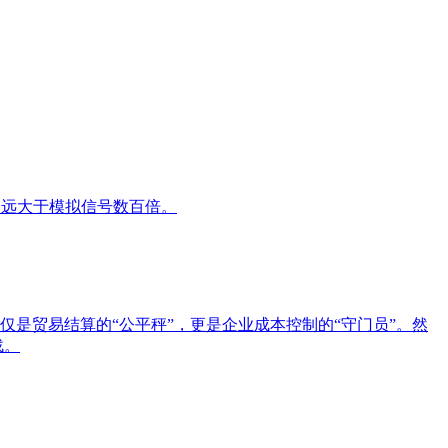
力远大于模拟信号数百倍。
是贸易结算的“公平秤”，更是企业成本控制的“守门员”。然
战。