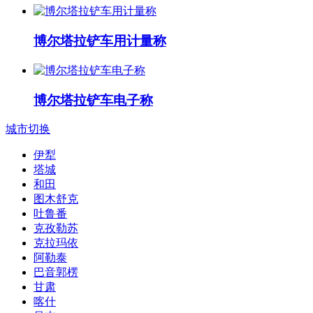
博尔塔拉铲车用计量称
博尔塔拉铲车电子称
城市切换
伊犁
塔城
和田
图木舒克
吐鲁番
克孜勒苏
克拉玛依
阿勒泰
巴音郭楞
甘肃
喀什