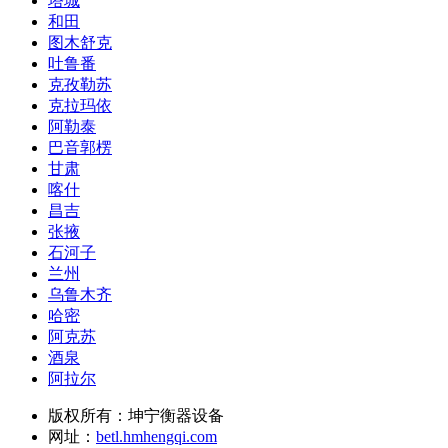
塔城
和田
图木舒克
吐鲁番
克孜勒苏
克拉玛依
阿勒泰
巴音郭楞
甘肃
喀什
昌吉
张掖
石河子
兰州
乌鲁木齐
哈密
阿克苏
酒泉
阿拉尔
版权所有：坤宁衡器设备
网址：
betl.hmhengqi.com